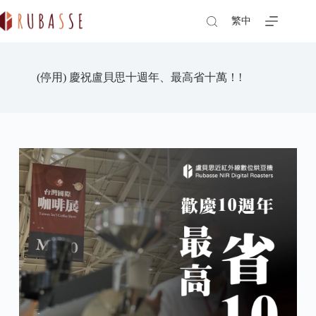
Skip
to
繁中
content
(停用) 慶祝盧貝思十週年、最高省十萬！!