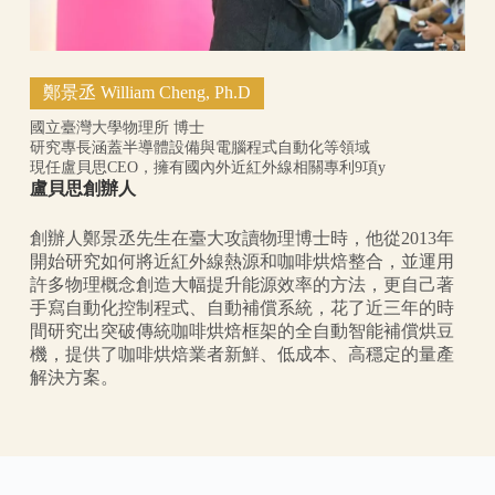
鄭景丞 William Cheng, Ph.D
國立臺灣大學物理所 博士
研究專長涵蓋半導體設備與電腦程式自動化等領域
現任盧貝思CEO，擁有國內外近紅外線相關專利9項y
盧貝思創辦人
創辦人鄭景丞先生在臺大攻讀物理博士時，他從2013年
開始研究如何將近紅外線熱源和咖啡烘焙整合，並運用
許多物理概念創造大幅提升能源效率的方法，更自己著
手寫自動化控制程式、自動補償系統，花了近三年的時
間研究出突破傳統咖啡烘焙框架的全自動智能補償烘豆
機，提供了咖啡烘焙業者新鮮、低成本、高穩定的量產
解決方案。