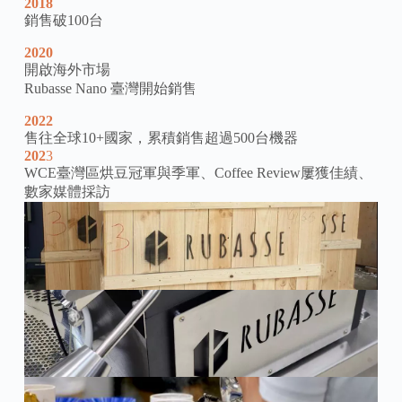
2018
銷售破100台
2020
開啟海外市場
Rubasse Nano 臺灣開始銷售
2022
售往全球10+國家，累積銷售超過500台機器
202
3
WCE臺灣區烘豆冠軍與季軍、Coffee Review屢獲佳績、
數家媒體採訪