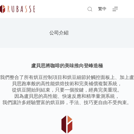
Skip
to
繁中
content
公司介紹
盧貝思將咖啡的美味推向登峰造極
我們整合了所有烘豆控制項目和烘豆細節於觸控面板上、加上盧
貝思跑車般的高性能烘焙技術和完美補償複製系統，
從烘豆開始到結束，只要一個按鍵，經典完美重現。
因為盧貝思的高性能、快速反應和精準量測系統，
我們讓許多經驗豐富的烘豆師，手法、技巧更自由不受拘束。