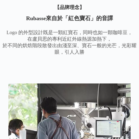
【
品牌理念
】
Rubasse來自於「紅色寶石」的音譯
Logo 的外型設計既是一顆紅寶石，同時也如一顆咖啡豆，
在盧貝思的專利近紅外線熱源加熱下，
於不同的烘焙階段散發出由淺至深、寶石一般的光芒，光彩耀
眼，引人入勝