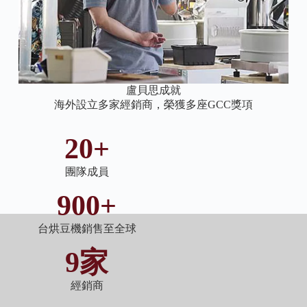
盧貝思成就
海外設立多家經銷商，榮獲多座GCC獎項
20+
團隊成員
900+
台烘豆機銷售至全球
9家
經銷商