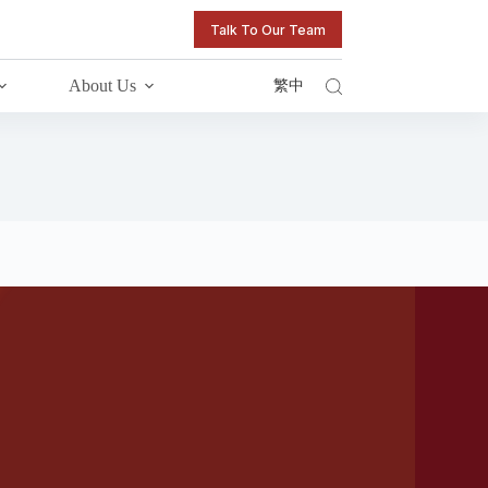
Talk To Our Team
About Us
繁中