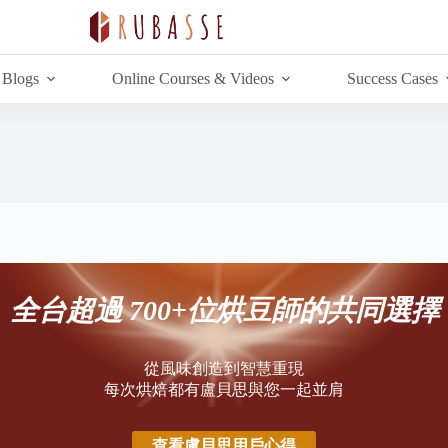
Blogs
Online Courses & Videos
Success Cases
全台超過 700+位烘豆師的共同選擇
從風味創造到智慧重現
每次烘焙都有盧貝思與您一起並肩
查看盧貝思用戶心得