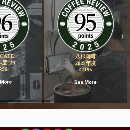
 CAFE
八根咖啡
年度#39
2025年度
R96
CR95
 More
See More