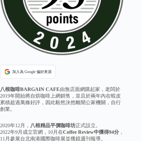
加入為 Google 偏好來源
八根咖啡BARGAIN CAFE
由無店面網購起家，老闆於
2019年開始將自烘咖啡上網銷售，並且於兩年內在蝦皮
累積超過萬條好評，因此毅然決然離開公家機關，自行
創業。
2020年12月，
八根精品平價咖啡坊
正式設立。
2022年9月成立官網，10月在
Coffee Review中獲得94分
，
11月參展台北南港國際咖啡展並獲鏡週刊報導。