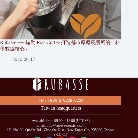
Rubasse ── 驅動 Rias Coffee 打造都市療癒庇護所的「科
學數據核心」
2026-06-17
Tel：+886-2-8228-6224
Taiwan headquarters
Available from 09:00 ~ 18:00 (UTC+8)
Email: info@rubasseroasters.com
1F., No. 89, Qiaohe Rd., Zhonghe Dist., New Taipei City 235030, Taiwan
(R.O.C.)