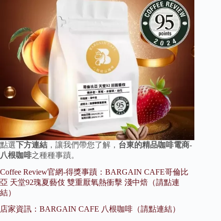
點選
下方連結
，讓我們帶您了解，
台東的精品咖啡電商-
八根咖啡
之種種事蹟。
Coffee Review官網-得獎事蹟：BARGAIN CAFE哥倫比
亞 天堂92瑰夏藝伎 雙重厭氧熱衝擊 淺中焙（請點連
結）
店家資訊：BARGAIN CAFE 八根咖啡（請點連結）