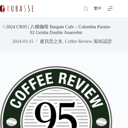
Skip
to
繁中
content
✨2024 CR95 | 八根咖啡 Bargain Cafe – Colombia Paraiso
92 Geisha Double Anaerobic
2024-03-15
盧貝思之友
,
Coffee Review 風味認證