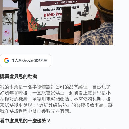
加入為 Google 偏好來源
購買盧貝思的動機
我的本業是一名半導體設計公司的品質經理，自己玩了
好幾年咖啡後，一直想嘗試烘豆，起初看上盧貝思是小
型輕巧的機身，單靠用電就能產熱，不需依賴瓦斯，後
來試烘後更發現 :『近紅外線供熱』的熱轉換效率高，讓
我在烘焙過程中修正參數立即有感。
看中盧貝思的什麼優勢？