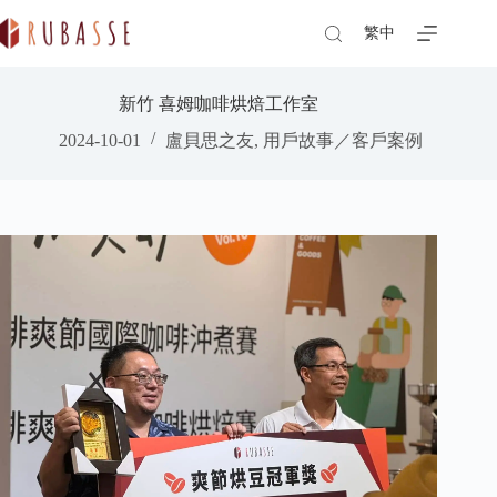
Skip
to
繁中
content
新竹 喜姆咖啡烘焙工作室
2024-10-01
盧貝思之友
,
用戶故事／客戶案例