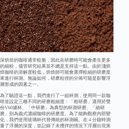
深烘焙的咖啡通常較脆，因此在研磨時可能會產生更多
的細粉，儘管研究結果並不總是支持這一點。由於淺烘
焙咖啡的溶解度較低，烘焙師可能會選擇較細的研磨度
來進行杯測。無論如何，研磨粒徑的分佈可能是影響浮
層形成的因素之一。
為了驗證這一點，我們進行了一組杯測，使用同一款咖
啡並設定三種不同的研磨粗細度：「粗研磨」適用於雙
份V60濾杯、「中研磨」為典型的杯測研磨、「細研
磨」則為義式濃縮咖啡的研磨度。為了能夠觀察內部變
化，我們使用玻璃杯代替傳統的杯測碗。在 4 分鐘時測
量了浮層的深度，並記錄了未攪拌的情況下浮層出現第