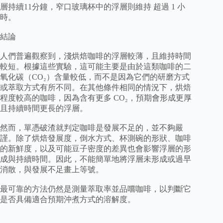
層持續11分鐘，窄口玻璃杯中的浮層則維持 超過 1 小
時。
結論
人們普遍觀察到，淺烘焙咖啡的浮層較薄，且維持時間
較短。根據這些實驗，這可能主要是由於這類咖啡的二
氧化碳（CO₂）含量較低，而不是因為它們的研磨方式
或萃取方式有所不同。在其他條件相同的情況下，烘焙
程度較高的咖啡，因為含有更多 CO₂，預期會形成更厚
且持續時間更長的浮層。
然而，單憑破渣就判定咖啡是發展不足的，並不夠嚴
謹。除了烘焙發展度，倒水方式、杯測碗的形狀、咖啡
的新鮮度，以及可能豆子密度的差異也會影響浮層的形
成與持續時間。因此，不能簡單地將浮層未形成或過早
消散，與發展不足畫上等號。
最可靠的方法仍然是測量萃取率並品嚐咖啡，以判斷它
是否具備適合預期沖煮方式的溶解度。