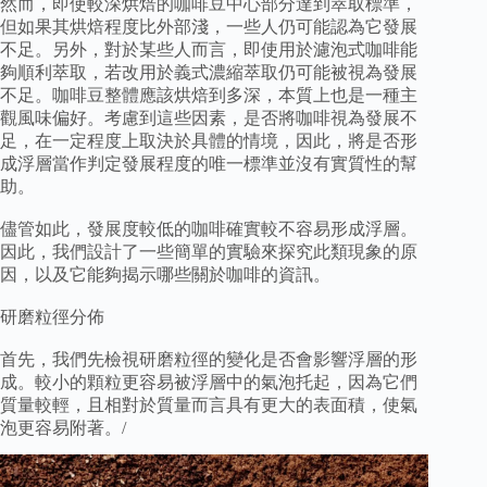
然而，即使較深烘焙的咖啡豆中心部分達到萃取標準，
但如果其烘焙程度比外部淺，一些人仍可能認為它發展
不足。另外，對於某些人而言，即使用於濾泡式咖啡能
夠順利萃取，若改用於義式濃縮萃取仍可能被視為發展
不足。咖啡豆整體應該烘焙到多深，本質上也是一種主
觀風味偏好。考慮到這些因素，是否將咖啡視為發展不
足，在一定程度上取決於具體的情境，因此，將是否形
成浮層當作判定發展程度的唯一標準並沒有實質性的幫
助。
儘管如此，發展度較低的咖啡確實較不容易形成浮層。
因此，我們設計了一些簡單的實驗來探究此類現象的原
因，以及它能夠揭示哪些關於咖啡的資訊。
研磨粒徑分佈
首先，我們先檢視研磨粒徑的變化是否會影響浮層的形
成。較小的顆粒更容易被浮層中的氣泡托起，因為它們
質量較輕，且相對於質量而言具有更大的表面積，使氣
泡更容易附著。/