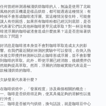
任何曾經杯測過極淺烘焙咖啡的人，無論是使用了北歐
風格的烘豆機還是樣品烘焙，都可能遇過這種情況：有
時候不會形成咖啡渣浮層。當這種情況發生時，可能會
讓人有些困惑，如果所有咖啡粉都已經沉到底部，是否
代表著它們比其他杯咖啡更早完成萃取？對一杯沒有咖
啡渣浮層的咖啡破渣會造成什麼效果？這是否意味著烘
焙出了問題？
好消息是咖啡渣本身並不會對咖啡萃取造成太大的影
響。在我們最近關於杯測的實驗中可以發現，在倒入熱
水後立即攪拌杯測杯以防止咖啡形成浮層，並不會影響
到咖啡的萃取。此外，即使浮層已經消散，後續攪拌仍
然能夠提高萃取。然而，浮層的消散確實能代表這是一
款極淺烘焙的咖啡。
欠缺發展代表著什麼？
在咖啡烘焙中，「發展程度」涉及兩個相關的概念：
一、咖啡是否烘焙得足夠，使其具備足夠的溶解性以進
行沖煮；
二、咖啡是否被均勻烘焙，換句話說，就是咖啡豆中心