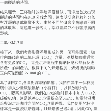
一個裂縫的時間。
結果顯示，三杯咖啡的浮層深度相似，而浮層首次出現
裂縫的時間均在8-10 分鐘之間，這表明研磨顆粒的分佈
對浮層的形成影響不大。由於不同的研磨度會導致不同
的萃取率，這也進一步說明，萃取差異並不影響浮層的
形成。
二氧化碳含量
接下來，我們考察影響浮層形成的另一個可能因素：咖
啡內部殘留的二氧化碳（CO₂）含量。深烘焙咖啡通常
含有更多的CO₂，這是烘焙過程中梅納反應和熱解反應
所產生的副產品。根據不同的烘焙程度，烘焙後的咖啡
豆內可能殘留 2-10ml 的 CO₂。
為了測試CO₂含量對浮層的影響，我們在其中一個杯測
碗中加入少量碳酸氫鈉（小蘇打），以釋放額外的
CO₂，觀察其影響。我們在12g的咖啡樣本中加入 0.2g的
碳酸氫鈉，這足以將CO₂含量提高至5ml/g，相當於淺烘
焙與深烘焙咖啡之間的CO₂含量差異。我們使用的杯測
樣本是一款淺烘焙咖啡，且烘焙後已過4週，因此CO₂ 量