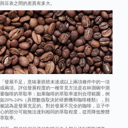
與豆表之間的差異有多大。
「發展不足」意味著烘焙未達成以上兩項條件中的一項
或兩項。評估發展程度的一種常見方法是在杯測碗中測
量咖啡的萃取率：如果咖啡的萃取率達到合理範圍，例
如20%-24%（具體數值取決於研磨機和咖啡種類），則
被認為是發展充足的。對於發展不完全的咖啡，豆子中
心的部分可能無法達到相同的萃取程度，從而降低整體
萃取率。