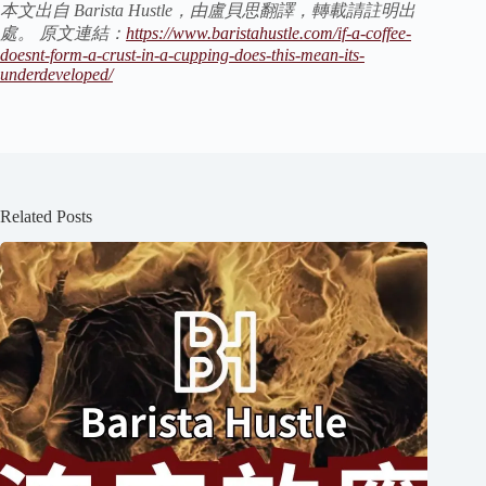
本文出自 Barista Hustle，由盧貝思翻譯，轉載請註明出
處。 原文連結：
https://www.baristahustle.com/if-a-coffee-
doesnt-form-a-crust-in-a-cupping-does-this-mean-its-
underdeveloped/
Related Posts