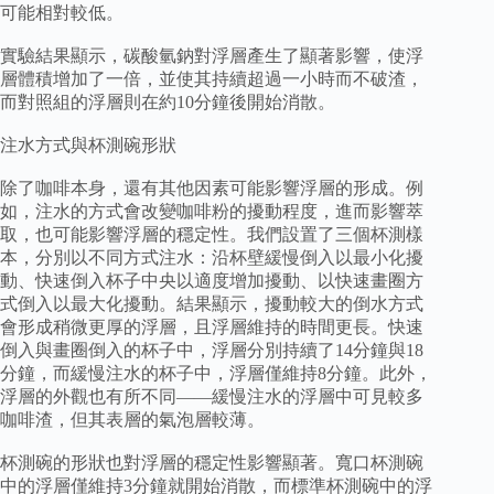
可能相對較低。
實驗結果顯示，碳酸氫鈉對浮層產生了顯著影響，使浮
層體積增加了一倍，並使其持續超過一小時而不破渣，
而對照組的浮層則在約10分鐘後開始消散。
注水方式與杯測碗形狀
除了咖啡本身，還有其他因素可能影響浮層的形成。例
如，注水的方式會改變咖啡粉的擾動程度，進而影響萃
取，也可能影響浮層的穩定性。我們設置了三個杯測樣
本，分別以不同方式注水：沿杯壁緩慢倒入以最小化擾
動、快速倒入杯子中央以適度增加擾動、以快速畫圈方
式倒入以最大化擾動。結果顯示，擾動較大的倒水方式
會形成稍微更厚的浮層，且浮層維持的時間更長。快速
倒入與畫圈倒入的杯子中，浮層分別持續了14分鐘與18
分鐘，而緩慢注水的杯子中，浮層僅維持8分鐘。此外，
浮層的外觀也有所不同——緩慢注水的浮層中可見較多
咖啡渣，但其表層的氣泡層較薄。
杯測碗的形狀也對浮層的穩定性影響顯著。寬口杯測碗
中的浮層僅維持3分鐘就開始消散，而標準杯測碗中的浮