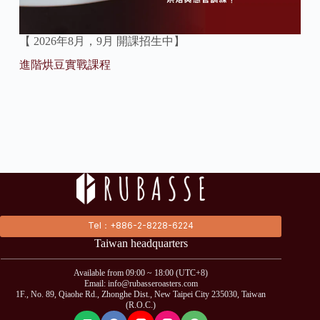
【 2026年8月，9月 開課招生中】
進階烘豆實戰課程
Tel：+886-2-8228-6224
Taiwan headquarters
Available from 09:00 ~ 18:00 (UTC+8)
Email: info@rubasseroasters.com
1F., No. 89, Qiaohe Rd., Zhonghe Dist., New Taipei City 235030, Taiwan
(R.O.C.)