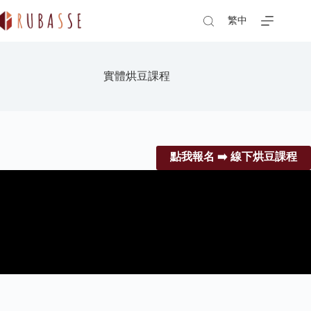
Skip
to
繁中
content
實體烘豆課程
點我報名 ➡️ 線下烘豆課程