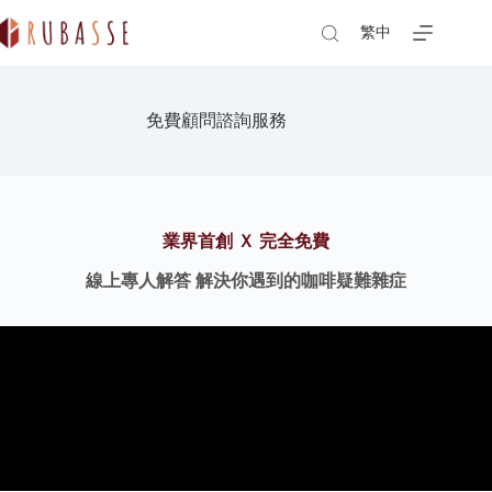
Skip
to
繁中
content
免費顧問諮詢服務
業界首創 Ｘ 完全免費
線上專人解答 解決你遇到的咖啡疑難雜症