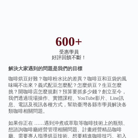
600+
受惠學員
好評回饋不斷！
解決大家遇到的問題是我們的目標
咖啡烘豆好難？咖啡粉水比的差異？咖啡豆和豆袋的風
味喝不出來？義式配豆怎麼配？怎麼烘豆？生豆怎麼
挑？開咖啡店怎麼規劃？預算要抓多少錢？創立至今，
我們透過現場操作、實體課程、YouTube影片、Line訊
息、電話及視訊各種方式，幫助臺灣各縣市學員解決各
類咖啡相關問題。
如果你正在 ……遇到沖煮或萃取等咖啡技術上的瓶頸、
想諮詢咖啡廳經營管理相關問題、計畫經營精品咖啡
廳、需要專人指導烘豆技術、想要精進咖啡技巧、初入