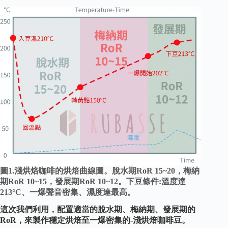
圖1.淺烘焙咖啡的烘焙曲線圖。脫水期RoR 15~20，梅納
期RoR 10~15，發展期RoR 10~12。下豆條件:溫度達
213°C、一爆聲音密集、濕度達最高。
這次我們利用，配置適當的脫水期、梅納期、發展期的
RoR，來製作穩定烘焙至一爆密集的-淺烘焙咖啡豆。