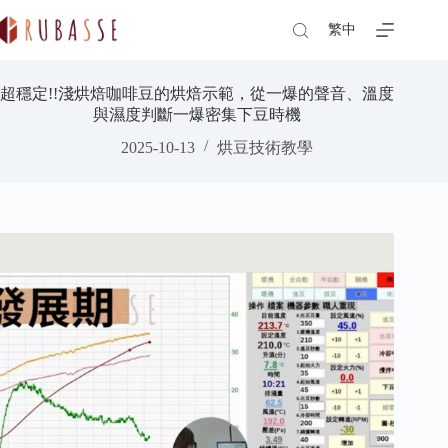
Skip
to
繁中
content
超穩定!!淺烘焙咖啡豆的烘焙示範，從一爆的聲音、溫度
與濕度判斷一爆密集下豆時機
2025-10-13
烘豆技術教學