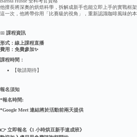
Barista Hustle 全科考官資格
他擅長將深奧的烘焙科學，拆解成新手也能立即上手的實戰框架
這一次，他將帶你用「比賽級的視角」，重新認識咖啡風味的本
📅
課程資訊
形式：線上課程直播
費用：免費參加✨
課程時間：
【敬請期待】
報名須知
*報名時間:
*Google Meet 連結將於活動前兩天提供
👉 立即報名《1 小時烘豆新手速成班》