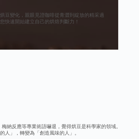
烘豆變化，親眼見證咖啡從青澀到綻放的精采過
您快速開始建立自己的烘焙判斷力！
、梅納反應等專業術語嚇退，覺得烘豆是科學家的領域。
的人」，轉變為「創造風味的人」。