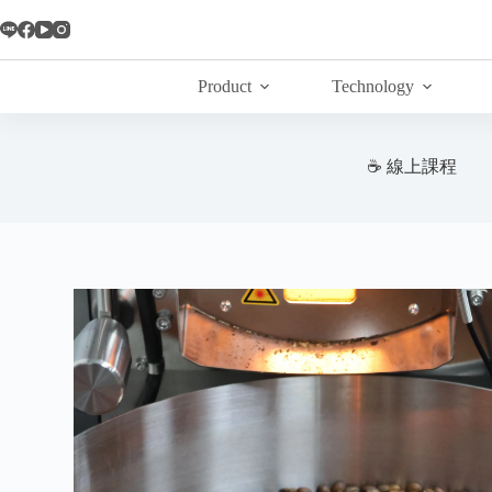
Skip
to
content
Product
Technology
☕ 線上課程