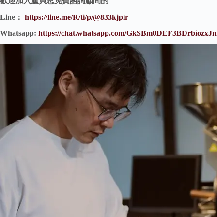
歡迎加入盧貝思免費諮詢顧問的
Line：
https://line.me/R/ti/p/@833kjpir
Whatsapp:
https://chat.whatsapp.com/GkSBm0DEF3BDrbiozxJ