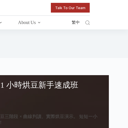
Talk To Our Team
About Us
繁中
 1 小時烘豆新手速成班
三階段 × 曲線判讀、實際烘豆演示。 短短一小
!