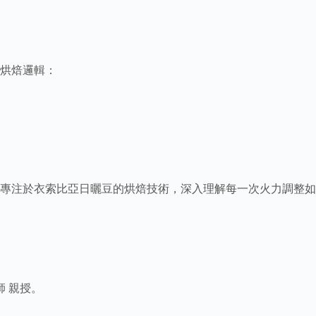
烘焙邏輯：
。
專注於衣索比亞日曬豆的烘焙技術，深入理解每一次火力調整如
師 親授。