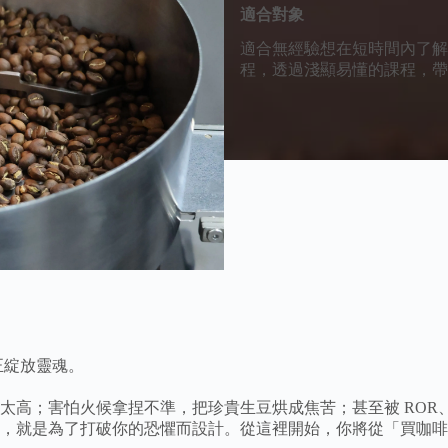
適合對象
適合無經驗想在短時間內了解
程，透過淺顯易懂的課程，帶
正綻放靈魂。
太高；害怕火候拿捏不準，把珍貴生豆烘成焦苦；甚至被 ROR
，就是為了打破你的恐懼而設計。從這裡開始，你將從「買咖啡