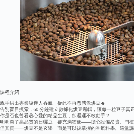
課程介紹
親手烘出專業級迷人香氣，從此不再憑感覺烘豆🔥
告別盲目摸索，60 分鐘建立數據化烘豆邏輯，讓每一粒豆子真
你是否也曾看著心愛的精品生豆，卻遲遲不敢動手？
明明買了高品質的日曬豆，卻充滿猶豫——擔心設備昂貴、門檻
但其實——烘豆不是玄學，而是可以被掌握的香氣科學。這堂課