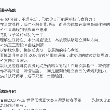
課程亮點
🎯 60 分鐘，不講空話，只教你真正能用的核心實戰力！
在這堂課裡，我們不教死背理論，而是帶你快速掌握高轉化率的
✔ 生豆基礎判讀與選豆思維
選對豆子等於成功的一半。
理解生豆特性、水分與處理法，為後續烘焙建立風味方向。
✔ 烘豆三階段 × 曲線判讀
拆解脫水期、梅納反應期、發展期的核心意義。
看懂溫升曲線與 ROR 背後的風味邏輯，建立你的數位烘焙思維
✔ 實際烘豆演示
親眼見證咖啡從青澀到綻放的精采過程！在這次課程中，我們將
你不再只是「聽懂理論」，而是能開始建立自己的烘焙判斷力。
烘焙技巧傳承，這不只是一堂體驗課。
講師介紹
🔥由2023 WCE 世界盃烘豆大賽台灣選拔賽季軍 —— 吳昶逸 老
老師同時擁有：