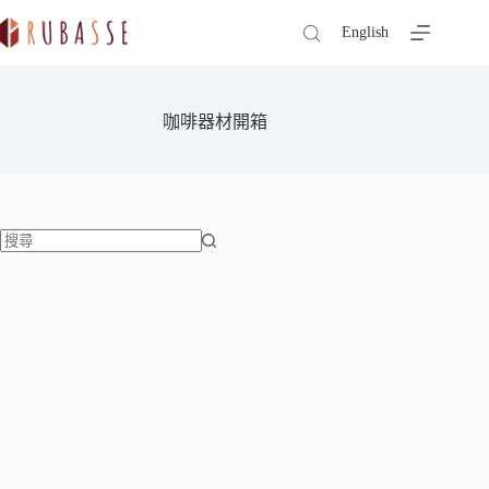
跳
English
至
主
要
內
咖啡器材開箱
容
找
不
到
符
合
條
件
的
結