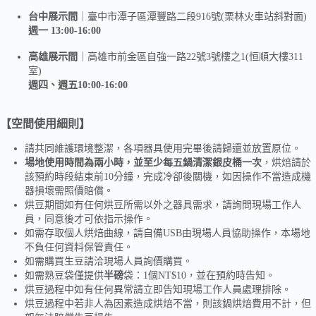
台中展示間
｜臺中市潭子區潭豐路二段916號(栗林火車站斜對面)
週一 13:00-16:00
高雄展示間
｜高雄市前金區自強一路22號3號樓之1(恒順大樓311
室)
週四、週五10:00-16:00
【空間使用細則】
請共同維護環境整潔，各項器具使用完畢後請歸還並放置原位。
場地使用時間為兩小時，並至少每五鍋清潔銀皮桶一次
，烘焙請於
該預約時段結束前10分鐘，完成冷卻後關機，如因操作不當造成機
器損壞需照價賠償。
烘豆期間如有任何烘豆所需以外之器具需求，請詢問現場工作人
員，同意後才可依指示操作。
如需存取個人烘焙曲線，請自備USB由現場人員協助操作，本場地
不負任何資料保管責任。
如需購買生豆請洽現場人員詢價購買。
如需熟豆袋僅提供
半磅
袋：1個NT$10，並在預約時告知。
烘豆過程中如有任何異常請立即告知現場工作人員處理排除。
烘豆過程中若非人為因素造成烘焙不當，則該鍋烘焙費用不計，但