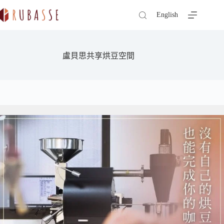
跳
English
至
主
要
內
盧貝思共享烘豆空間
容