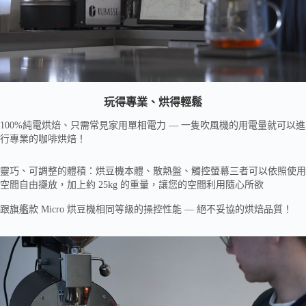
玩得專業、烘得輕鬆
100%純電烘焙、只需常見家用單相電力 — 一隻吹風機的用電量就可以進
行專業的咖啡烘焙！
靈巧、可調整的體積：烘豆機本體、散熱盤、觸控螢幕三者可以依照使用
空間自由擺放，加上約 25kg 的重量，讓您的空間利用隨心所欲
跟旗艦款 Micro 烘豆機相同等級的操控性能 — 絕不妥協的烘焙品質！