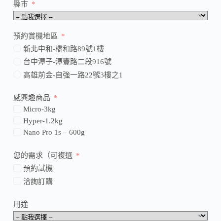
縣市
預約賞機地區
新北中和-橋和路89號1樓
台中潭子-潭豐路二段916號
高雄前金-自強一路22號3樓之1
感興趣商品
Micro-3kg
Hyper-1.2kg
Nano Pro 1s – 600g
您的需求（可複選
預約試機
洽詢訂購
用途