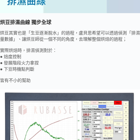
烘豆排濕曲線 獨步全球
烘豆其實也是「生豆逐漸脫水」的過程，盧貝思希望可以透過偵測「排濕
量數據」、讓烘豆師從一個不同的角度，去理解整個烘焙的過程；
實際烘焙時，排濕偵測對於：
● 焙度控制
● 發展階段火力拿捏
● 下豆時機點判斷
皆有不小的幫助