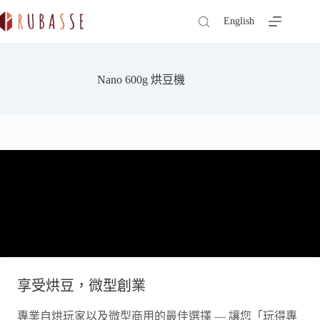
跳
English
至
主
要
內
Nano 600g 烘豆機
容
享受烘豆，微型創業
專業自烘玩家以及微型商用的最佳選擇 — 讓您「玩得專