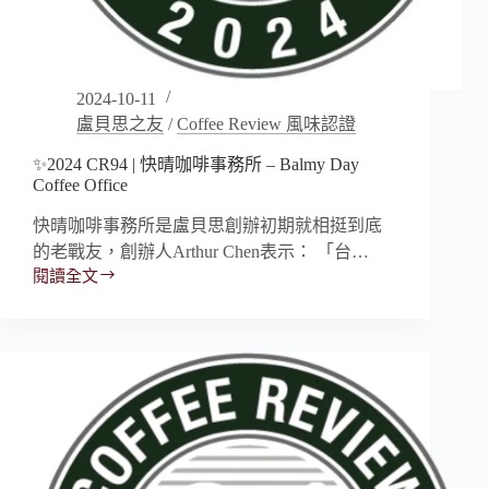
2024-10-11
盧貝思之友
/
Coffee Review 風味認證
✨2024 CR94 | 快晴咖啡事務所 – Balmy Day
Coffee Office
快晴咖啡事務所是盧貝思創辦初期就相挺到底
的老戰友，創辦人Arthur Chen表示： 「台…
閱讀全文
✨2024
CR94
|
快
晴
咖
啡
事
務
所