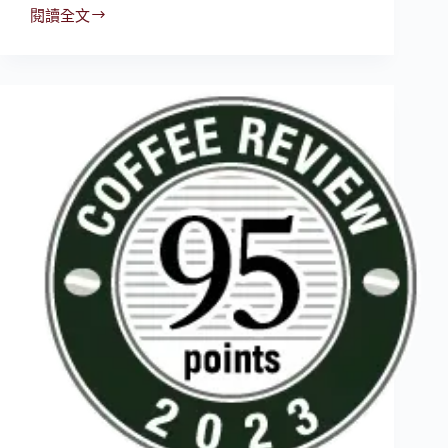
閱讀全文
✨2024
CR95 |
八
根
咖
啡
Bargain
Cafe
–
Colombia
Paraiso
92
Geisha
Double
Anaerobic