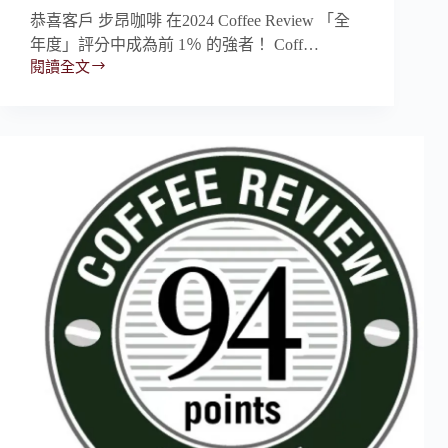
恭喜客戶 步昂咖啡 在2024 Coffee Review 「全
年度」評分中成為前 1％ 的強者！ Coff…
閱讀全文
✨2024
CR96
|
Buon
Caffe
步
昂
咖
啡
–
Ethiopia
Gesha
Village
Oma
Gesha
1931
Natural