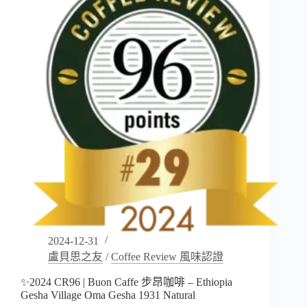
咖
啡
–
Guatemala
El
Injerto
Los
Pinos
Legendary
Geisha
2024-12-31
盧貝思之友
/
Coffee Review 風味認證
✨2024 CR96 | Buon Caffe 步昂咖啡 – Ethiopia
Gesha Village Oma Gesha 1931 Natural