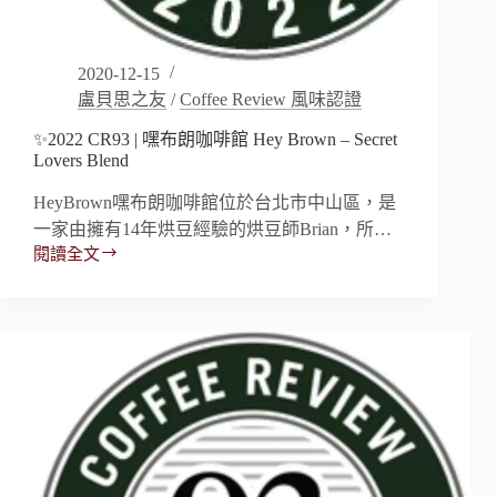
2020-12-15
盧貝思之友
/
Coffee Review 風味認證
✨2022 CR93 | 嘿布朗咖啡館 Hey Brown – Secret
Lovers Blend
HeyBrown嘿布朗咖啡館位於台北市中山區，是
一家由擁有14年烘豆經驗的烘豆師Brian，所…
閱讀全文
✨2022
CR93
|
嘿
布
朗
咖
啡
館
Hey
Brown
–