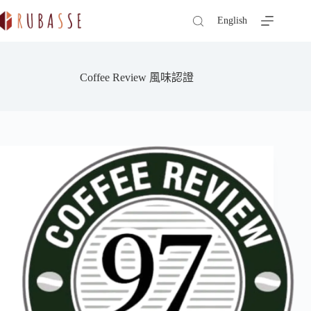
跳
English
至
主
要
內
Coffee Review 風味認證
容