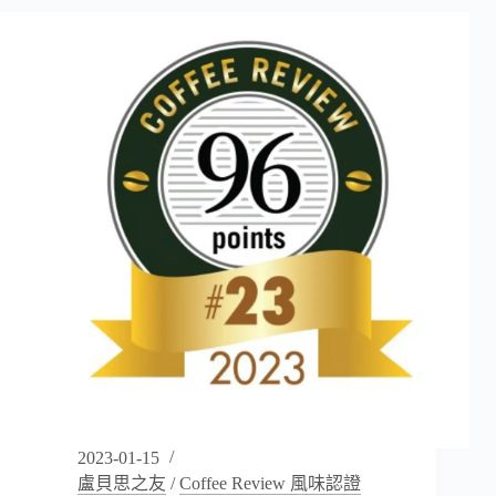
大
衛
鼻
子
咖
啡
David’s
Nose
–
Ethiopia
Arbegona
74158
2023-01-15
盧貝思之友
/
Coffee Review 風味認證