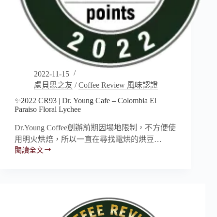
2022-11-15
盧貝思之友
/
Coffee Review 風味認證
✨2022 CR93 | Dr. Young Cafe – Colombia El
Paraiso Floral Lychee
Dr.Young Coffee創辦前期因場地限制，不方便使
用明火烘焙，所以一直在尋找電烘的烘豆…
閱讀全文
✨2022
CR93
|
Dr.
Young
Cafe
–
Colombia