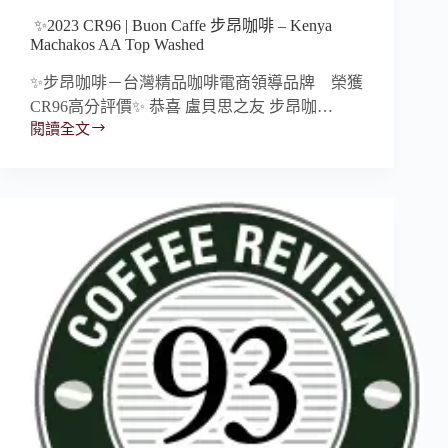
✨2023 CR96 | Buon Caffe 步昂咖啡 – Kenya
Machakos AA Top Washed
✨步昂咖啡－台灣精品咖啡電商領導品牌 榮獲
CR96高分評價✨ 恭喜 盧貝思之友 步昂咖…
閱讀全文
✨2023
CR96
|
Buon
Caffe
步
昂
咖
啡
–
Kenya
Machakos
AA
Top
Washed