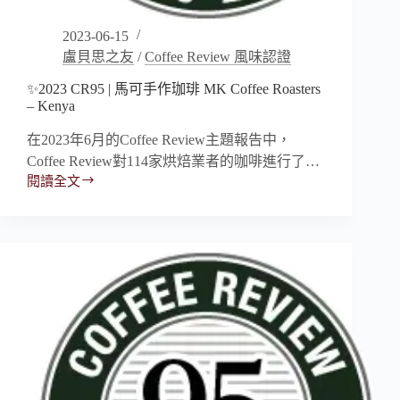
2023-06-15
盧貝思之友
/
Coffee Review 風味認證
✨2023 CR95 | 馬可手作珈琲 MK Coffee Roasters
– Kenya
在2023年6月的Coffee Review主題報告中，
Coffee Review對114家烘焙業者的咖啡進行了…
閱讀全文
✨2023
CR95
|
馬
可
手
作
珈
琲
MK
Coffee
Roasters
–