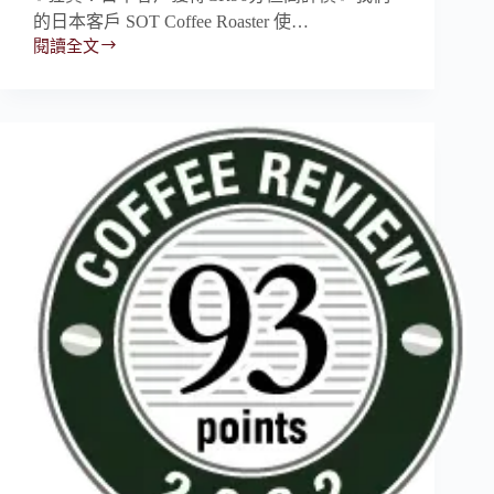
的日本客戶 SOT Coffee Roaster 使…
閱讀全文
✨2021
CR96
|
SOT
Coffee
Roaster
–
Colombia
Cauca
El
Paraiso