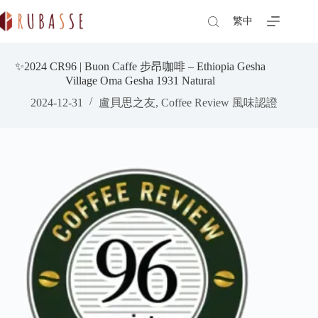
Skip
to
繁中
content
✨2024 CR96 | Buon Caffe 步昂咖啡 – Ethiopia Gesha
Village Oma Gesha 1931 Natural
2024-12-31
盧貝思之友
,
Coffee Review 風味認證