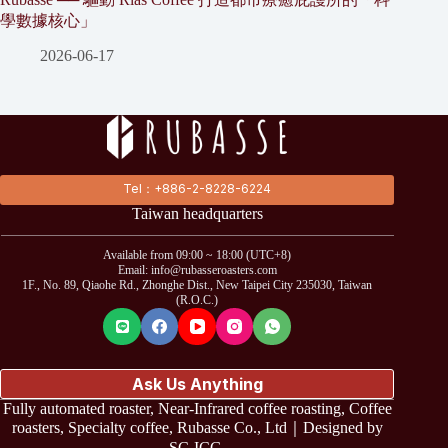
學數據核心」
2026-06-17
Tel：+886-2-8228-6224
Taiwan headquarters
Available from 09:00 ~ 18:00 (UTC+8)
Email: info@rubasseroasters.com
1F., No. 89, Qiaohe Rd., Zhonghe Dist., New Taipei City 235030, Taiwan
(R.O.C.)
Ask Us Anything
Fully automated roaster, Near-Infrared coffee roasting, Coffee
roasters, Specialty coffee, Rubasse Co., Ltd｜Designed by
SC-ICG
.