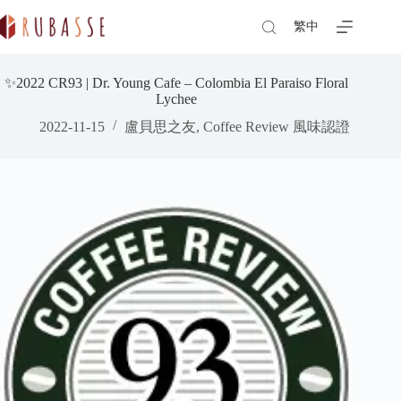
Skip
to
繁中
content
✨2022 CR93 | Dr. Young Cafe – Colombia El Paraiso Floral
Lychee
2022-11-15
盧貝思之友
,
Coffee Review 風味認證