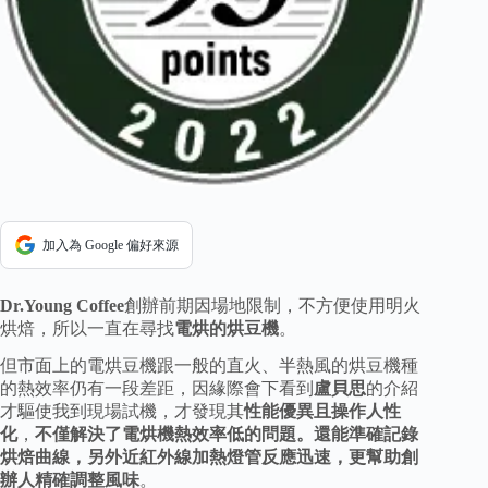
加入為 Google 偏好來源
Dr.Young Coffee
創辦前期因場地限制，不方便使用明火
烘焙，所以一直在尋找
電烘的烘豆機
。
但市面上的電烘豆機跟一般的直火、半熱風的烘豆機種
的熱效率仍有一段差距，因緣際會下看到
盧貝思
的介紹
才驅使我到現場試機，才發現其
性能優異且操作人性
化
，
不僅解決了電烘機熱效率低的問題。還能準確記錄
烘焙曲線，另外近紅外線加熱燈管反應迅速，更幫助創
辦人精確調整風味
。