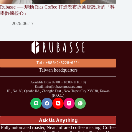
Rubasse ── 驅動 Rias Coffee 打造都市療癒庇護所的「科
學數據核心」
2026-06-17
Tel：+886-2-8228-6224
Taiwan headquarters
Available from 09:00 ~ 18:00 (UTC+8)
Email: info@rubasseroasters.com
1F., No. 89, Qiaohe Rd., Zhonghe Dist., New Taipei City 235030, Taiwan
(R.O.C.)
Ask Us Anything
Fully automated roaster, Near-Infrared coffee roasting, Coffee