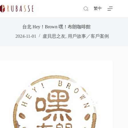
Skip
to
繁中
content
台北 Hey！Brown 嘿！布朗咖啡館
2024-11-01
盧貝思之友
,
用戶故事／客戶案例