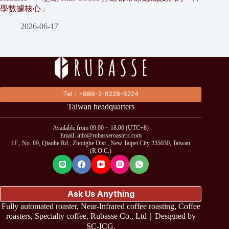
學數據核心」
2026-06-17
Tel：+886-2-8228-6224
Taiwan headquarters
Available from 09:00 ~ 18:00 (UTC+8)
Email: info@rubasseroasters.com
1F., No. 89, Qiaohe Rd., Zhonghe Dist., New Taipei City 235030, Taiwan
(R.O.C.)
Ask Us Anything
Fully automated roaster, Near-Infrared coffee roasting, Coffee
roasters, Specialty coffee, Rubasse Co., Ltd｜Designed by
SC-ICG
.