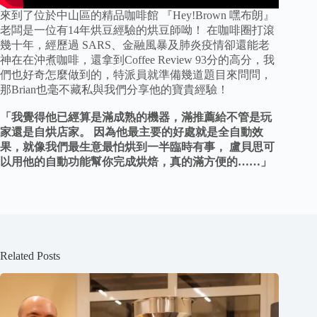
來到了位於中山區的精品咖啡館 『Hey!Brown 嘿布朗』
老闆是一位有14年烘豆經驗的烘豆師呦！ 在咖啡圈打滾
幾十年，經歷過 SARS、金融風暴及肺炎疫情卻還能老
神在在沖煮咖啡，還拿到Coffee Review 93分的高分，我
們也好奇怎麼做到的，特派員就準備幾道題目來問問，
那Brian也毫不藏私與我們分享他的寶貴經驗！
「我覺得他已經算是滿成熟的機器，滿推薦給不管是玩
家還是自烘店家。 因為他最主要的好處就是全自動效
果，就像我們最生意最怕烘到一半臨時有事， 盧貝思可
以用他的自動功能幫你完成烘焙，真的滿方便的……」
Related Posts