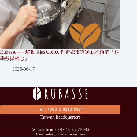
Rubasse ── 驅動 Rias Coffee 打造都市療癒庇護所的「科
學數據核心」
2026-06-17
Tel：+886-2-8228-6224
Taiwan headquarters
Available from 09:00 ~ 18:00 (UTC+8)
Email: info@rubasseroasters.com