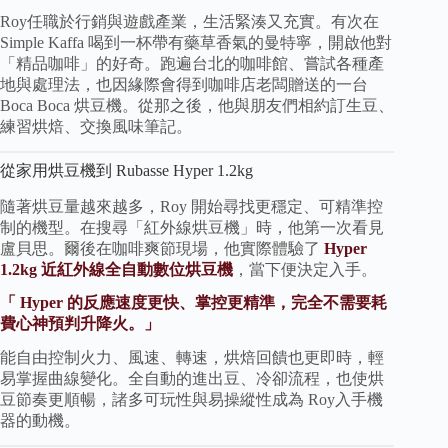
Roy任職於行銷與遊戲產業，生活緊湊又充實。有次在
Simple Kaffa 喝到一杯帶有藥草香氣的曼特寧，開啟他對
「精品咖啡」的好奇。跑遍台北的咖啡館、嘗試各種產
地與處理法，也因緣際會得到咖啡店老闆贈送的一台
Boca Boca 烘豆機。從那之後，他與朋友們相約訂生豆、
練習烘焙、交換風味筆記。
從家用烘豆機到 Rubasse Hyper 1.2kg
隨著烘豆量越來越多，Roy 開始尋找更穩定、可精準控
制的機型。在搜尋「紅外線烘豆機」時，他第一次看見
盧貝思。爾後在咖啡爽節現場，他實際體驗了
Hyper
1.2kg 近紅外線全自動數位烘豆機
，當下便決定入手。
「 Hyper 的反應速度更快、掌控更精準，完全不需要耗
費心神預判升降火。」
能自由控制火力、風速、轉速，烘焙回饋也更即時，輕
易掌握曲線變化。全自動的進出豆、冷卻流程，也使烘
豆節奏更順暢，諸多可玩性與易操縱性成為 Roy入手機
器的動機。