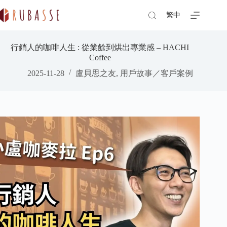
Skip
to
繁中
content
行銷人的咖啡人生 : 從業餘到烘出專業感 – HACHI
Coffee
2025-11-28
盧貝思之友
,
用戶故事／客戶案例