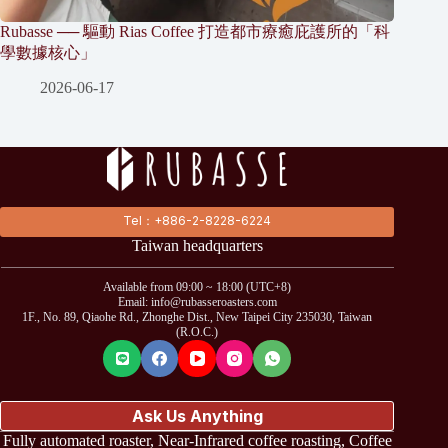
Rubasse ── 驅動 Rias Coffee 打造都市療癒庇護所的「科
學數據核心」
2026-06-17
Tel：+886-2-8228-6224
Taiwan headquarters
Available from 09:00 ~ 18:00 (UTC+8)
Email: info@rubasseroasters.com
1F., No. 89, Qiaohe Rd., Zhonghe Dist., New Taipei City 235030, Taiwan
(R.O.C.)
Ask Us Anything
Fully automated roaster, Near-Infrared coffee roasting, Coffee