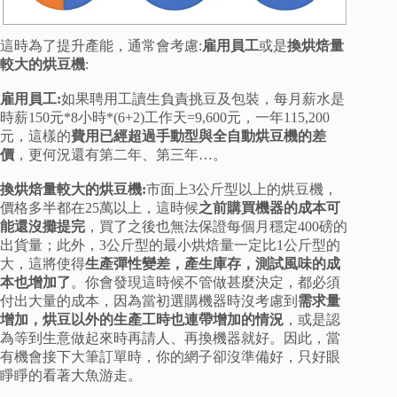
這時為了提升產能，通常會考慮:
雇用員工
或是
換烘焙量
較大的烘豆機
:
雇用員工:
如果聘用工讀生負責挑豆及包裝，每月薪水是
時薪150元*8小時*(6+2)工作天=9,600元，一年115,200
元，這樣的
費用已經超過手動型與全自動烘豆機的差
價
，更何況還有第二年、第三年…。
換烘焙量較大的烘豆機:
市面上3公斤型以上的烘豆機，
價格多半都在25萬以上，這時候
之前購買機器的成本可
能還沒攤提完
，買了之後也無法保證每個月穩定400磅的
出貨量；此外，3公斤型的最小烘焙量一定比1公斤型的
大，這將使得
生產彈性變差，產生庫存，測試風味的成
本也增加了
。你會發現這時候不管做甚麼決定，都必須
付出大量的成本，因為當初選購機器時沒考慮到
需求量
增加，烘豆以外的生產工時也連帶增加的情況
，或是認
為等到生意做起來時再請人、再換機器就好。因此，當
有機會接下大筆訂單時，你的網子卻沒準備好，只好眼
睜睜的看著大魚游走。