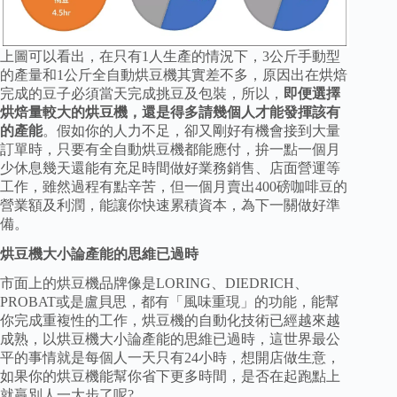
上圖可以看出，在只有1人生產的情況下，3公斤手動型
的產量和1公斤全自動烘豆機其實差不多，原因出在烘焙
完成的豆子必須當天完成挑豆及包裝，所以，
即便選擇
烘焙量較大的烘豆機，還是得多請幾個人才能發揮該有
的產能
。假如你的人力不足，卻又剛好有機會接到大量
訂單時，只要有全自動烘豆機都能應付，拚一點一個月
少休息幾天還能有充足時間做好業務銷售、店面營運等
工作，雖然過程有點辛苦，但一個月賣出400磅咖啡豆的
營業額及利潤，能讓你快速累積資本，為下一關做好準
備。
烘豆機大小論產能的思維已過時
市面上的烘豆機品牌像是LORING、DIEDRICH、
PROBAT或是盧貝思，都有「風味重現」的功能，能幫
你完成重複性的工作，烘豆機的自動化技術已經越來越
成熟，以烘豆機大小論產能的思維已過時，這世界最公
平的事情就是每個人一天只有24小時，想開店做生意，
如果你的烘豆機能幫你省下更多時間，是否在起跑點上
就贏別人一大步了呢?