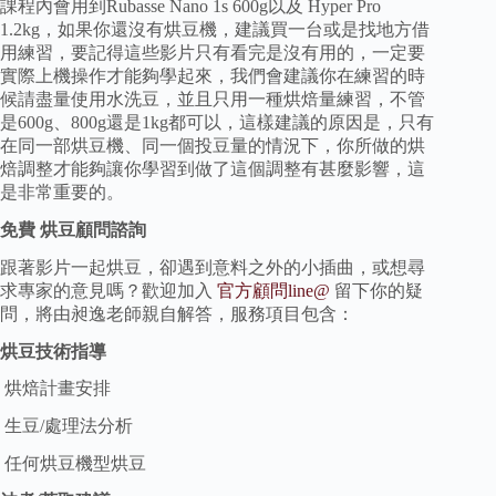
課程內會用到Rubasse Nano 1s 600g以及 Hyper Pro
1.2kg，如果你還沒有烘豆機，建議買一台或是找地方借
用練習，要記得這些影片只有看完是沒有用的，一定要
實際上機操作才能夠學起來，我們會建議你在練習的時
候請盡量使用水洗豆，並且只用一種烘焙量練習，不管
是600g、800g還是1kg都可以，這樣建議的原因是，只有
在同一部烘豆機、同一個投豆量的情況下，你所做的烘
焙調整才能夠讓你學習到做了這個調整有甚麼影響，這
是非常重要的。
免費 烘豆顧問諮詢
跟著影片一起烘豆，卻遇到意料之外的小插曲，或想尋
求專家的意見嗎？歡迎加入
官方顧問line@
留下你的疑
問，將由昶逸老師親自解答，服務項目包含：
烘豆技術指導
烘焙計畫安排
生豆/處理法分析
任何烘豆機型烘豆