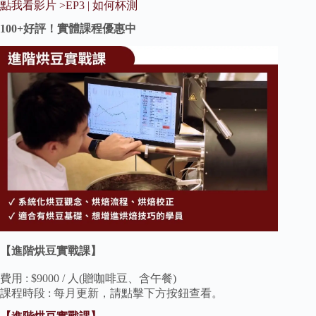
點我看影片 >EP3 | 如何杯測
100+好評！實體課程優惠中
【進階烘豆實戰課】
費用 : $9000 / 人(贈咖啡豆、含午餐)
課程時段 : 每月更新，請點擊下方按鈕查看。