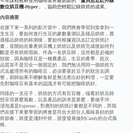
※本課程教材使用咖啡業界最創新的「
盧貝思近紅外線
數位烘豆機-
Hyper
」，協助您輕鬆記錄烘焙的成果。
內容摘要
在接下來一系列的影片當中，我們將會學習到當拿到一
支生豆，要如何進行生豆的參數量測以及樣品烘焙，透
過樣品烘焙的杯測後，要如何根據資訊去訂定烘焙計
畫，並開始在量產烘豆機上烘焙以及烘焙完成後如何判
斷是否有烘焙瑕疵。作為一名烘豆師，這些都是必備的
技能，因為咖啡豆是一種農產品，生豆的產季、批次、
品質並不是完全一致固定的，我們無法用同一個烘焙方
式去處理所有的咖啡豆，必須要基於豆子的狀況去調
整，廚師如果不瞭解食材是無法煮出好的料理，一定要
先對咖啡豆有基本的認識才有可能把咖啡烘好。
同樣的一支豆子，烘焙的方式有百百種，端看於烘豆師
想呈現甚麼風貌，以及產品的訴求是甚麼，要做手沖、
浸泡還是Espresso，對應到的烘焙計畫都是不同的，而我
們在接下來要學習的將會是符合大部分人風味喜好的烘
焙節奏，焙度是淺到中焙，甜度發展做到Candy的台式風
格。