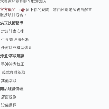
求專家的意見嗎？歡迎加入
官方顧問line@
留下你的疑問，將由昶逸老師親自解答，
服務項目包含：
烘豆技術指導
烘焙計畫安排
生豆/處理法分析
任何烘豆機型烘豆
沖煮/萃取建議
手沖沖煮校正
義式咖啡萃取
其他萃取
開店經營管理
店面規劃
設備選擇