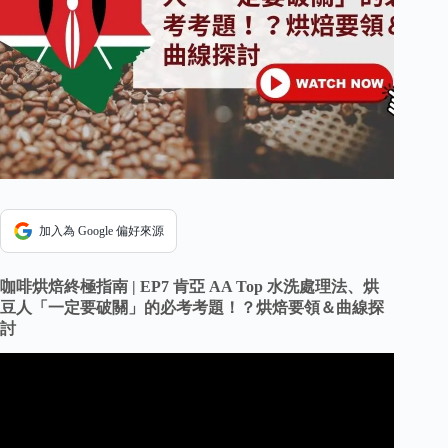
加入為 Google 偏好來源
咖啡烘焙終極指南 | EP7 肯亞 AA Top 水洗處理法、烘
豆人「一定要破關」的必考考題！？烘焙要領＆曲線探
討