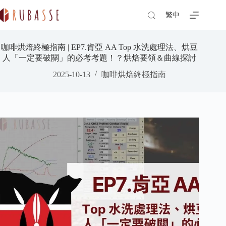
Skip
to
繁中
content
咖啡烘焙終極指南 | EP7.肯亞 AA Top 水洗處理法、烘豆
人「一定要破關」的必考考題！？烘焙要領＆曲線探討
2025-10-13
咖啡烘焙終極指南