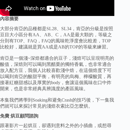
內容摘要
大部分肯亞的品種都是SL28、SL34，肯亞的分級是按照
豆目大小區分有AA、AB、C，AA是最大顆的，等級之
分則有TOP、FAQ，FAQ的風味乾淨度會比較差，TOP
比較好，建議就是買AA或是AB的TOP的等級來練習。
肯亞是一個淺~深焙都適合的豆子，淺焙可以呈現明亮的
酸值，深焙則可以喝到黑醋栗的獨特香氣，也非常適合
放入配方豆，我個人比較喜歡淺中焙，在這個焙度下可
以喝到肯亞的酸甜平衡，有明亮的烏梅、檸檬酸質，再
接著紅糖甜感以及厚實的body，會讓這個風味在口中炸
開來，也是非常經典具辨識度的產區風味。
本集我們將學到Soaking和避免Crash的技巧後，下一集我
們就可以來探討常見的淺焙衣索比亞怎麼烘。
免費 烘豆顧問諮詢
跟著影片一起烘豆，卻遇到意料之外的小插曲，或想尋