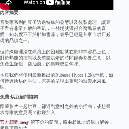
內容摘要
音樂家系列的豆子透過特殊的發酵以及後製處理，讓豆
子帶有非常奔放的香氣，一登場就獲得台灣民眾的喜
愛，知名度不下於耶加雪菲，幾乎已經是各家自烘店必
備的品項之一。
但特殊處理法在烘焙上的困難點就在於非常容易上色，
對於熱能的控制以及整體烘焙的時間節奏都要注意，以
免產生類似「醬油感」的風味或是焦味。
本集我們將使用最新推出的Rubasse Hyper 1.2kg示範，如
何透過快烘的手法，完美的呈現出蕭邦的熱帶水果風
味。
免費 烘豆顧問諮詢
跟著影片一起烘豆，卻遇到意料之外的小插曲，或想尋
求專家的意見嗎？歡迎加入
官方顧問line@
留下你的疑問，將由昶逸老師親自解答，
服務項目包含：