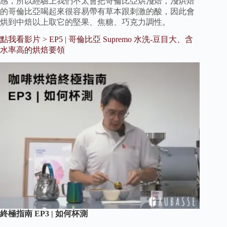
感，所以經驗上我們不太會把哥倫比亞烘淺焙，淺烘焙
的哥倫比亞喝起來很容易帶有草本跟刺激的酸，因此會
烘到中焙以上取它的堅果、焦糖、巧克力調性。
點我看影片 > EP5 | 哥倫比亞 Supremo 水洗-豆目大、含
水率高的烘焙要領
終極指南 EP3 | 如何杯測