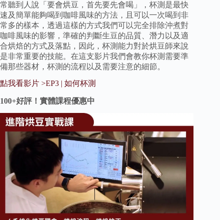
常聽到人說「要會烘豆，首先要先會喝」，杯測是最快
速及簡單能夠喝到咖啡風味的方法，且可以一次喝到非
常多的樣本，透過這樣的方式我們可以完全排除沖煮對
咖啡風味的影響，準確的判斷生豆的品質、潛力以及適
合烘焙的方式及落點，因此，杯測能力對於烘豆師來說
是非常重要的技能。在這支影片我們會教你杯測需要準
備那些器材，杯測的流程以及需要注意的細節。
點我看影片 >EP3 | 如何杯測
100+好評！實體課程優惠中