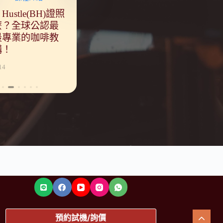
極指南
烘豆技術教學
烘豆機選購知識
咖啡烘焙終極指南
烘豆技術教學
烘豆機選購
咖啡烘
ta Hustle(BH)證照
滴濾線上課 EP3｜攪
義
咖啡豆
統大烘焙
終極指南 |
Agtron烘焙焙度儀色
大解密！揭露從未公
咖啡烘焙終極指南 |
基礎烘豆教
商用烘豆
咖啡烘
麼？全球公認最
拌對沖煮的影響
果
一爆
自動化接
殊處理法的烘
差20實際烘焙體驗，
開過的「豆量補償內
EP4 烘豆「三大階
焙、中焙、
2026｜
EP3
最專業的咖啡教
無
濕度
烘焙的浪
哥斯大黎加 音
玩家經驗大公開
部測試紀錄」
段」-脫水期、梅納
2026 烘豆
看懂
2025-10-23
2026-05-
構！
哪
豆時
邦
期、發展期的節奏分
2026-05-25
2026-07-28
2026-08-05
2026-07-28
持
配
14
2025
2026-05-18
預約試機/詢價