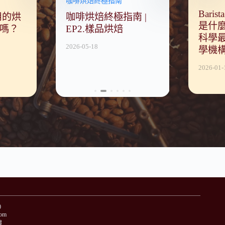
南
烘豆技術教學
烘豆機選購知識
咖啡烘焙終極指南
烘豆技術教學
烘豆機選購知識
咖啡烘焙終
 EP8｜如
浸泡線上課 EP9｜咖
Baris
歐烘
用的烘
指南 |
北歐快烘手法│「DYC
選購烘豆機推薦全攻
咖啡烘焙終極指南 |
超穩定!!淺烘焙
還在考慮傳
咖啡烘焙
萃取咖啡？
啡沖煮最重要的事
是什
，
嗎？
亞
打咖啡」分享
略 購買家用、商用、
EP2.樣品烘焙
的烘焙示範，從
機嗎？迎接
EP9 特
科學
水洗-大豆
全自動咖啡烘豆機前
的聲音、溫度與
單小鍋精緻
焙方式-
2025-10-23
2025-10-23
2026-05-18
學機
高的烘焙
必須搞懂的17項重點
判斷一爆密集下
潮
樂家 蕭
機
2026-01-
2026-08-05
2025-10-23
2026-05-25
2025-10-23
0
com
樓