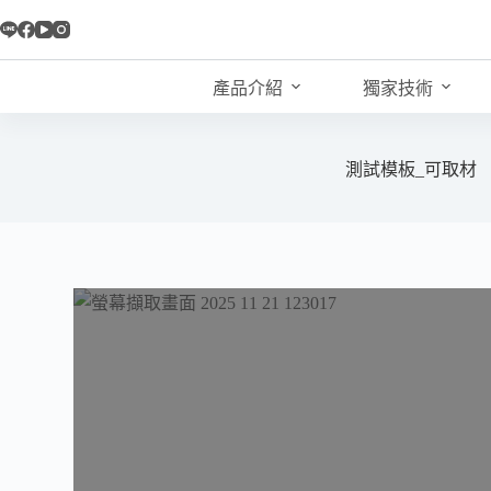
跳
至
主
產品介紹
獨家技術
要
內
容
測試模板_可取材