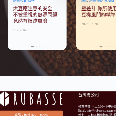
烘豆技術教學
烘豆機選購知識
咖啡烘焙終極指南
烘豆技術教學
new
,
咖啡烘焙終極指
烘豆機選購知識
浸泡線上課
南
烘豆應注意的安全｜
除煙設備選購攻略
咖啡烘焙終極指南 |
進階烘焙技術│北
壓差計 你所使
咖啡烘焙終極
何更好地
一次
不被重視的熱源問題
【除煙除味篇】烘豆
EP1 課程內容介紹
焙技巧曲線大公開
豆機風門夠精準
EP5 哥倫比
竟然有爆炸風險
烘到被鄰居抗議！？
水果炸彈般的香氣
Supremo 
2025-10-23
2026-05-18
2026-07-28
烘豆機後端除煙除味
目、含水率
2025-10-23
2025-10-23
設備該怎麼搭配？
要領
2025-10-24
2026-05-18
台灣總公司
營業時間 早上9:00~下午6:0
Email: info@rubasseroasters.
電話：(02) 8228-6224
新北市中和區橋和路89號1