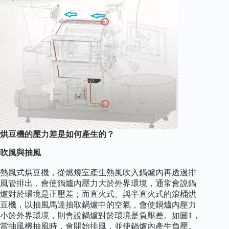
烘豆機的壓力差是如何產生的？
吹風與抽風
熱風式烘豆機，從燃燒室產生熱風吹入鍋爐內再透過排
風管排出，會使鍋爐內壓力大於外界環境，通常會說鍋
爐對於環境是正壓差；而直火式、與半直火式的滾桶烘
豆機，以抽風馬達抽取鍋爐中的空氣，會使鍋爐內壓力
小於外界環境，則會說鍋爐對於環境是負壓差。如圖1，
當抽風機抽風時，會開始排風，並使鍋爐內產生負壓。