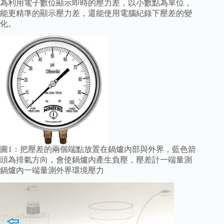
為利用電子數位顯示即時的壓力差，以小數點為單位，
能更精準的顯示壓力差，還能使用電腦紀錄下壓差的變
化。
圖1：把壓差的兩個端點放置在鍋爐內部與外界，藍色箭
頭為排氣方向，會使鍋爐內產生負壓，壓差計一端量測
鍋爐內一端量測外界環境壓力