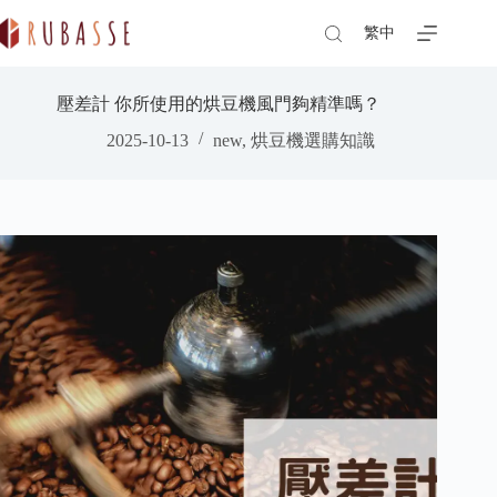
Skip
to
繁中
content
壓差計 你所使用的烘豆機風門夠精準嗎？
2025-10-13
new
,
烘豆機選購知識