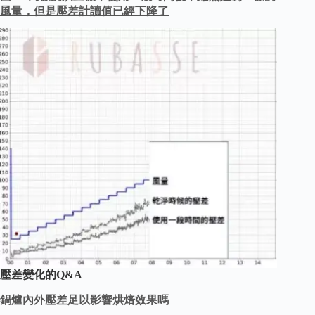
風量，但是壓差計讀值已經下降了
壓差變化的Q&A
鍋爐內外壓差足以影響烘焙效果嗎