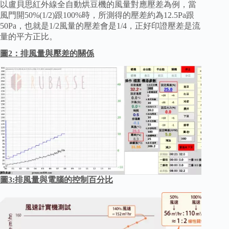
以盧貝思紅外線全自動烘豆機的風量對應壓差為例，當
風門開50%(1/2)跟100%時，所測得的壓差約為12.5Pa跟
50Pa，也就是1/2風量的壓差會是1/4，正好印證壓差是流
量的平方正比。
圖2：排風量與壓差的關係
圖3:排風量與電腦的控制百分比