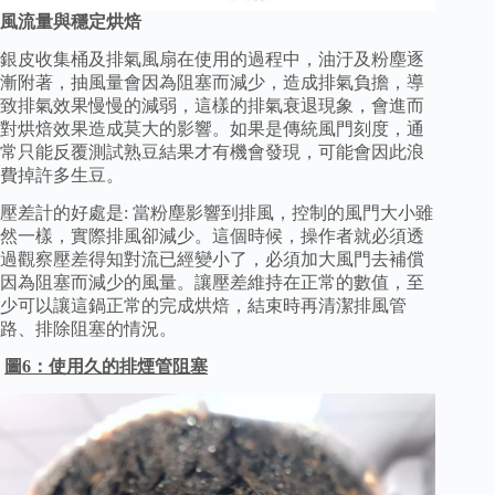
風流量與穩定烘焙
銀皮收集桶及排氣風扇在使用的過程中，油汙及粉塵逐
漸附著，抽風量會因為阻塞而減少，造成排氣負擔，導
致排氣效果慢慢的減弱，這樣的排氣衰退現象，會進而
對烘焙效果造成莫大的影響。如果是傳統風門刻度，通
常只能反覆測試熟豆結果才有機會發現，可能會因此浪
費掉許多生豆。
壓差計的好處是: 當粉塵影響到排風，控制的風門大小雖
然一樣，實際排風卻減少。這個時候，操作者就必須透
過觀察壓差得知對流已經變小了，必須加大風門去補償
因為阻塞而減少的風量。讓壓差維持在正常的數值，至
少可以讓這鍋正常的完成烘焙，結束時再清潔排風管
路、排除阻塞的情況。
圖6：使用久的排煙管阻塞