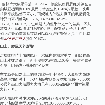
1個標準大氣壓等於101325Pa，假設以盧貝思紅外線全自
動烘豆機開到150%風門，會產生約114Pa的壓差，以烘
焙機來說壓差不算小，而鍋爐內外壓力真正的氣壓變化
計算出來相差為0.112%(114Pa/(101325Pa-
114Pa)=0.001126)，也就是大約僅千分之一的差異，因此
當有人生動得描述”烘焙室失壓可能造成豆子烘不透”，
如此細微的影響應該是難以觀察與察覺到才是！在此感
謝
凹仔底烘豆人
提出的觀點。
山上、颱風天的影響
烘焙咖啡時水氣的氣化、沸騰也是相當重要，例如在高
山上水雖然滾了，但水溫卻未達攝氏100度，導致泡麵煮
不爛、肉品煮不熟的情況發生。
主要就是因為山上的壓力比平地小很多，大氣壓力會隨
高度增加而減小，水的沸點亦隨高度增加而減小，3000
公尺的高山大氣壓力大概只有70000Pa(約為地面大氣壓
力的7/10)。
當大氣壓力減少100Pa，水的沸點溫度約降低攝氏0.03
度，沸點溫度從100降到91度(100-30000/100*0.03)。