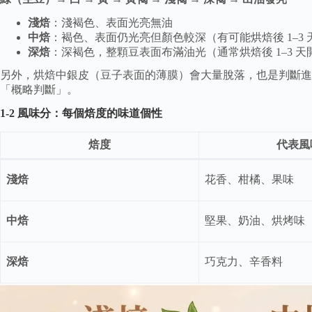
淺焙
：淺褐色、表面光亮無油
中焙
：褐色、表面仍光亮但顏色較深（有可能烘焙後 1–3
深焙
：深褐色，整顆豆表面布滿油光（通常烘焙後 1–3 天
另外，烘焙中銀皮（豆子表面的薄膜）會大量脫落，也是判斷進
「概略判斷」。
1-2 風味分：每個焙度的味道個性
焙度
代表風
淺焙
花香、柑橘、果味
中焙
堅果、奶油、烘烤味
深焙
巧克力、辛香料