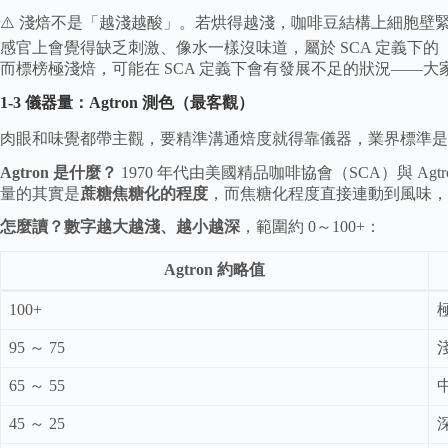
⚠️ 淺焙不是「越淺越酸」。若烘得越淺，咖啡豆結構上細胞
感官上會覺得缺乏刺激、像水一樣沒味道，屬於 SCA 定義下
而標榜極淺焙，可能在 SCA 定義下會有發展不足的狀況——
1-3 儀器量：Agtron 測色（最客觀）
肉眼和味覺都帶主觀，要精準溝通焙度就得靠儀器，業界標準
Agtron 是什麼？
1970 年代由美國精品咖啡協會（SCA）與 Agt
量的其實是
蔗糖焦糖化的程度
，而焦糖化程度直接連動到風味，
怎麼讀？數字越大越淺、越小越深
，範圍約 0～100+：
Agtron 約略值
100+
95 ～ 75
65 ～ 55
45 ～ 25