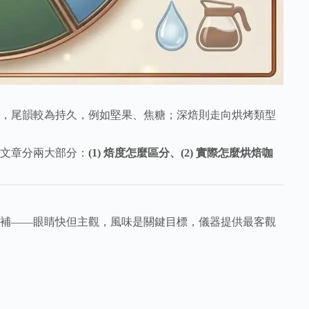
，尾韻較為持久，例如堅果、焦糖；深焙則走向烘烤類型
這篇文章分兩大部分：
(1) 焙度怎麼區分、(2) 實際怎麼烘焙咖
補——眼睛快但主觀，風味是關鍵目標，儀器提供最客觀