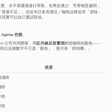
壁緊實、水不易通過進行萃取、化學反應少、芳香物質越弱，
的「發展不足」。但近年許多高價豆／咖啡品牌追求「原味」
大家其實可以自己嘗試取捨。
是
Agtron 色號
。
ron 公司共同開發，用
紅外線反射量測
烘焙咖啡的顏色——
所以這個數字不只是「顏色」，更代表「烘到哪」。
焙度
極淺焙
淺焙
中焙
深焙