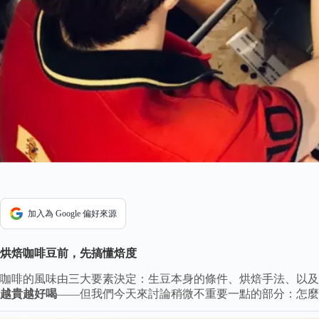
加入為 Google 偏好來源
烘焙咖啡豆前，先搞懂焙度
咖啡的風味由三大要素決定：生豆本身的條件、烘焙手法、以及
越貴越好喝
——但我們今天來討論稍微不重要一點的部分：怎麼