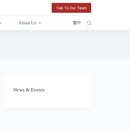
Talk To Our Team
About Us
繁中
News & Events