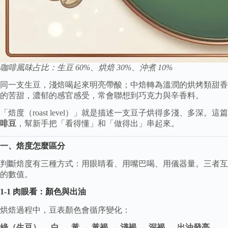
咖啡風味占比：生豆 60%、烘焙 30%、沖煮 10%
同一支生豆，淺焙喝起來明亮帶酸；中焙轉為溫潤的烘烤類甜香
的苦甜，濃郁的感官感受，常會聯想到巧克力與辛香料。
「焙度（roast level）」就是描述一支豆子烘得多淺、多深。
啡豆
，幫新手把「看得懂」和「做得出」串起來。
一、焙度怎麼區分
判斷焙度有三種方式：用眼睛看、用嘴巴喝、用儀器量。三者互
的數值。
1-1 肉眼看：顏色與出油
烘焙過程中，豆表顏色會循序變化：
綠（生豆）→ 白 → 黃 → 黃褐 → 淺褐 → 深褐 → 出油發亮